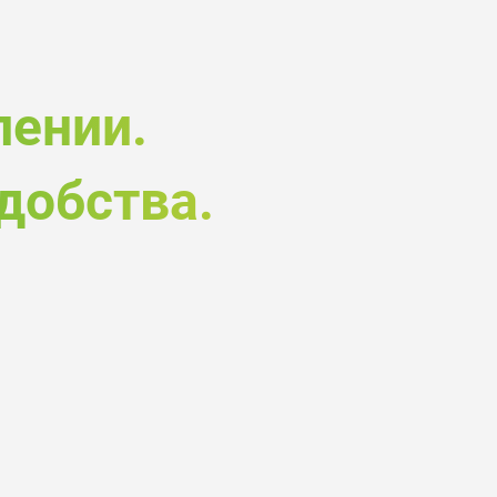
лении.
добства.